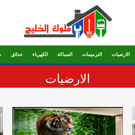
الارضيات
الترميمات
السباكة
الكهرباء
حدائق
ص
الارضيات