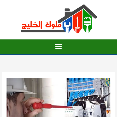
خطي
لى
لمحتوى