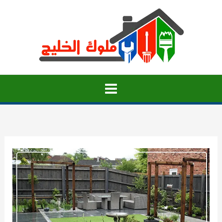
خطي
لى
لمحتوى