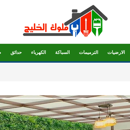
الارضيات
الترميمات
السباكة
الكهرباء
حدائق
ص