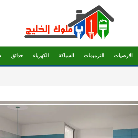
الارضيات
الترميمات
السباكة
الكهرباء
حدائق
ص