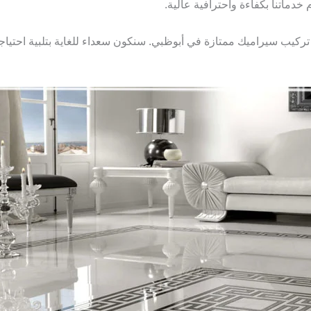
 خدماتنا بكفاءة واحترافية عالية.
 تركيب سيراميك ممتازة في أبوظبي. سنكون سعداء للغاية بتلبية احتياج