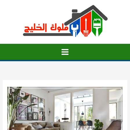
خطي
لى
لمحتوى